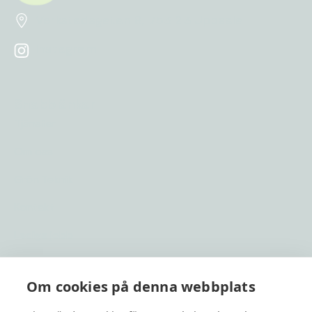
Verkstadsgatan 8, 753 23 Uppsala
Instagram
Snabblänkar
Tjänster
Om oss
Grön Teknik
Kontakt
Lediga jobb
Om cookies på denna webbplats
Kontakt
020 19 11 19